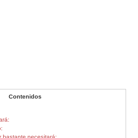
Contenidos
ará:
:
r bastante necesitará: