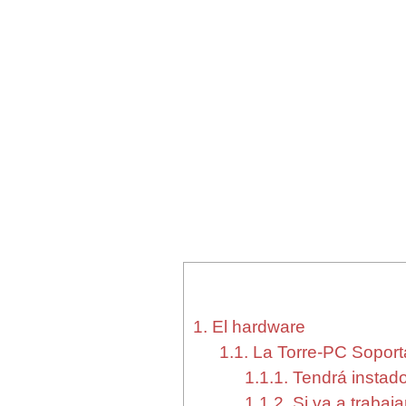
1.
El hardware
1.1.
La Torre-PC Soport
1.1.1.
Tendrá instado
1.1.2.
Si va a trabaja