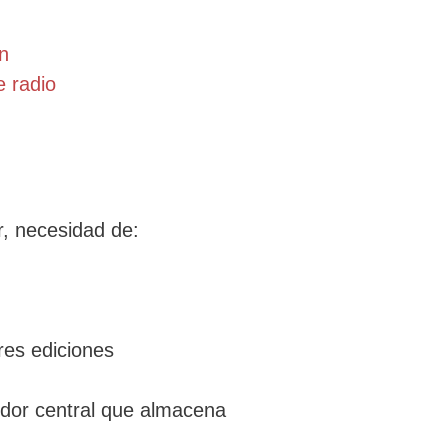
ón
e radio
r, necesidad de:
res ediciones
idor central que almacena