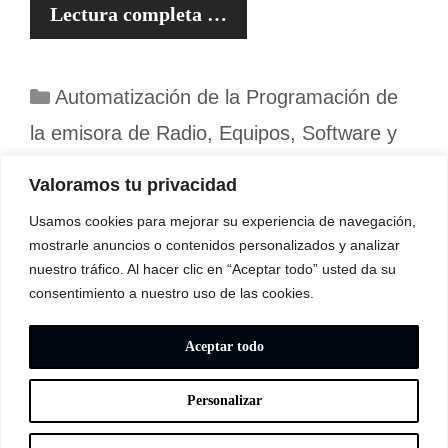
Lectura completa …
Categorías
Automatización de la Programación de
la emisora de Radio
,
Equipos, Software y
Conexionado de Sonido para la emisora de
Valoramos tu privacidad
Radio
Usamos cookies para mejorar su experiencia de navegación,
mostrarle anuncios o contenidos personalizados y analizar
nuestro tráfico. Al hacer clic en “Aceptar todo” usted da su
Página
Página
Página
1
2
…
6
Siguiente
→
consentimiento a nuestro uso de las cookies.
Aceptar todo
Personalizar
© 2026 -
FranciscoBastarrica.com
|
Politica de Privacidad
|
politica de cookies
|
Suscríbete al blog